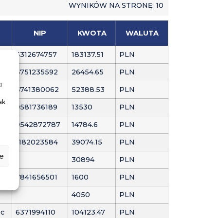
WYNIKÓW NA STRONĘ: 10
NIP
KWOTA
WALUTA
6312674757
183137.51
PLN
6751235592
26454.65
PLN
i
5741380062
52388.53
PLN
ak
9581736189
13530
PLN
9542872787
14784.6
PLN
1182023584
39074.15
PLN
e
30894
PLN
7841656501
1600
PLN
4050
PLN
ec
6371994110
104123.47
PLN