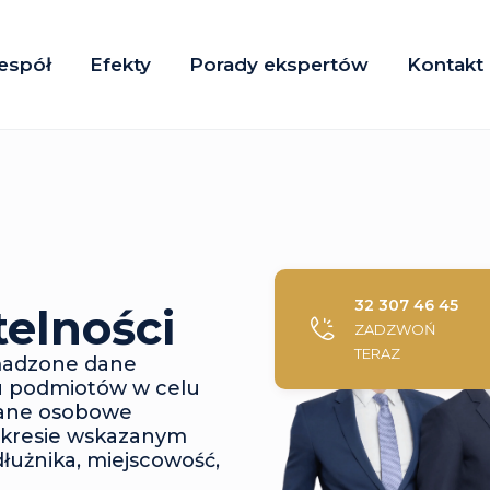
espół
Efekty
Porady ekspertów
Kontakt
32 307 46 45
telności
ZADZWOŃ
TERAZ
madzone dane
 podmiotów w celu
dane osobowe
akresie wskazanym
dłużnika, miejscowość,