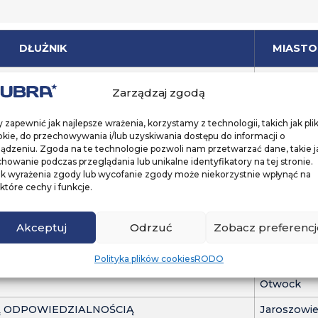
DŁUŻNIK
MIASTO
 Z OGRANICZONĄ ODPOWIEDZIALNOŚCIĄ
Gliwice
Zarządzaj zgodą
ONĄ ODPOWIEDZIALNOŚCIĄ
Żywiec
 zapewnić jak najlepsze wrażenia, korzystamy z technologii, takich jak plik
rstwo Handlowo-Usługowe "NEOBUD"
Katowice
kie, do przechowywania i/lub uzyskiwania dostępu do informacji o
ządzeniu. Zgoda na te technologie pozwoli nam przetwarzać dane, takie j
OMANDYTOWA
Gdynia
howanie podczas przeglądania lub unikalne identyfikatory na tej stronie.
ak wyrażenia zgody lub wycofanie zgody może niekorzystnie wpłynąć na
ZONĄ ODPOWIEDZIALNOŚCIĄ
Katowice
które cechy i funkcje.
CZONĄ ODPOWIEDZIALNOŚCIĄ
Warszawa
Akceptuj
Odrzuć
Zobacz preferencj
Poznań
Lednogóra
Polityka plików cookies
RODO
Otwock
Ą ODPOWIEDZIALNOŚCIĄ
Jaroszowi