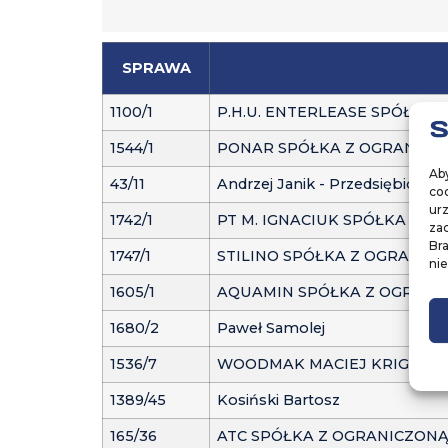
SPRAWA
1100/1
P.H.U. ENTERLEASE SPÓŁKA
1544/1
PONAR SPÓŁKA Z OGRANICZ
Aby
43/11
Andrzej Janik - Przedsiębio
coo
ur
1742/1
PT M. IGNACIUK SPÓŁKA K
zac
Br
1747/1
STILINO SPÓŁKA Z OGRANIC
nie
1605/1
AQUAMIN SPÓŁKA Z OGRANI
1680/2
Paweł Samolej
1536/7
WOODMAK MACIEJ KRIGER
1389/45
Kosiński Bartosz
165/36
ATC SPÓŁKA Z OGRANICZON