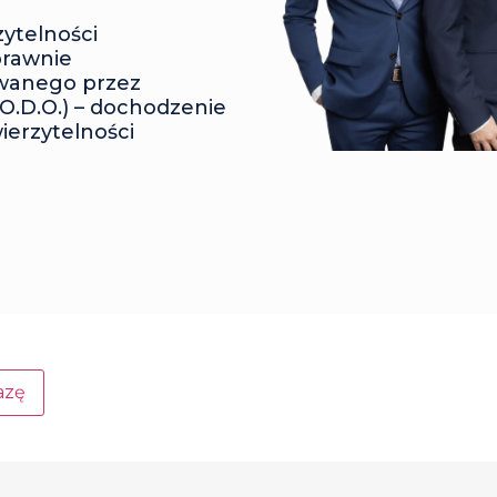
ytelności
prawnie
owanego przez
 R.O.D.O.) – dochodzenie
ierzytelności