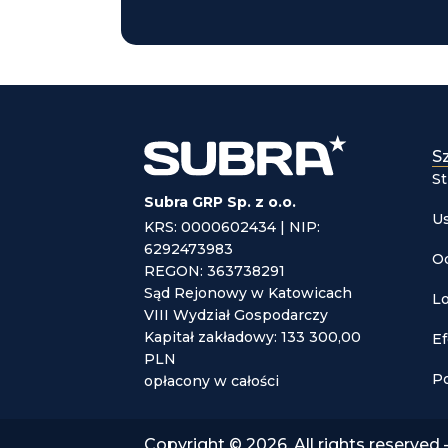
Sz
S
Subra GRP Sp. z o.o.
Us
KRS: 0000602434 | NIP:
6292473983
Od
REGON: 363738291
Sąd Rejonowy w Katowicach
Lo
VIII Wydział Gospodarczy
Kapitał zakładowy: 133 300,00
Ef
PLN
P
opłacony w całości
Copyright © 2026. All rights reserved 