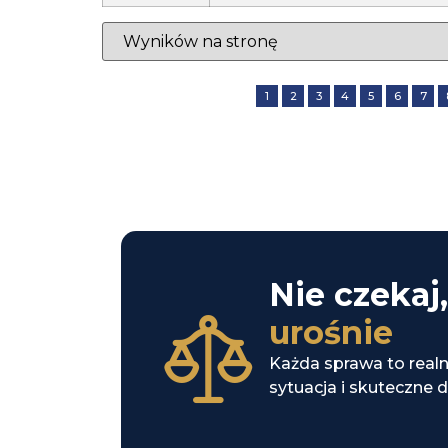
1
2
3
4
5
6
7
Nie czekaj,
urośnie
Każda sprawa to realn
sytuacja i skuteczne d