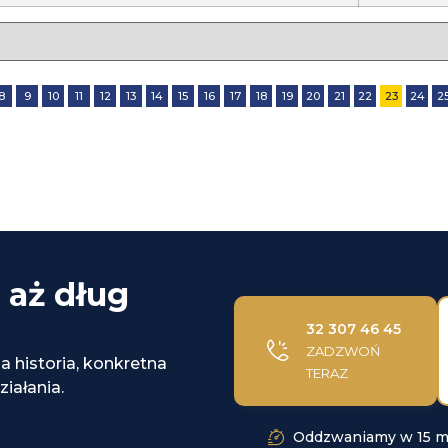
8
9
10
11
12
13
14
15
16
17
18
19
20
21
22
23
24
2
 aż dług
32 307 46 45
ZADZWOŃ
a historia, konkretna
TERAZ
ziałania.
Oddzwaniamy w 15 m