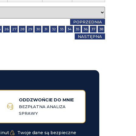
POPRZEDNIA
5
26
27
28
29
30
31
32
33
34
35
36
37
38
NASTĘPNA
ODDZWOŃCIE DO MNIE
BEZPŁATNA ANALIZA
SPRAWY
inut
Twoje dane są bezpieczne